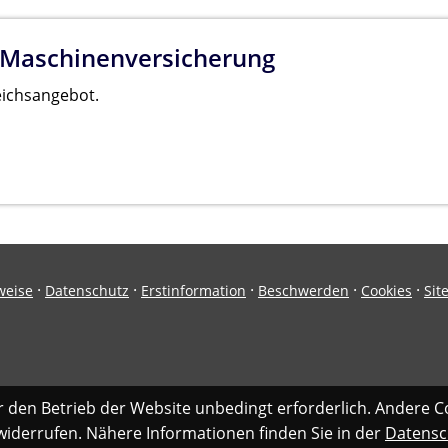
 Maschinenversicherung
eichsangebot.
·
·
·
·
·
weise
Datenschutz
Erstinformation
Beschwerden
Cookies
Sit
r den Betrieb der Website unbedingt erforderlich. Andere C
 widerrufen. Nähere Informationen finden Sie in der
Datensc