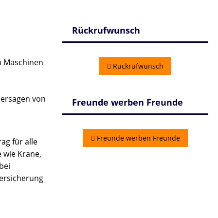
Rückrufwunsch
n Maschinen
Rückrufwunsch
 Versagen von
Freunde werben Freunde
Freunde werben Freunde
g für alle
e wie Krane,
bei
versicherung